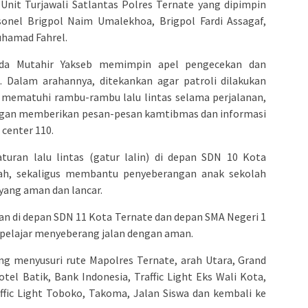
 Unit Turjawali Satlantas Polres Ternate yang dipimpin
onel Brigpol Naim Umalekhoa, Brigpol Fardi Assagaf,
uhamad Fahrel.
ipda Mutahir Yakseb memimpin apel pengecekan dan
 Dalam arahannya, ditekankan agar patroli dilakukan
p mematuhi rambu-rambu lalu lintas selama perjalanan,
ngan memberikan pesan-pesan kamtibmas dan informasi
 center 110.
uran lalu lintas (gatur lalin) di depan SDN 10 Kota
ah, sekaligus membantu penyeberangan anak sekolah
 yang aman dan lancar.
kan di depan SDN 11 Kota Ternate dan depan SMA Negeri 1
pelajar menyeberang jalan dengan aman.
ang menyusuri rute Mapolres Ternate, arah Utara, Grand
el Batik, Bank Indonesia, Traffic Light Eks Wali Kota,
ffic Light Toboko, Takoma, Jalan Siswa dan kembali ke