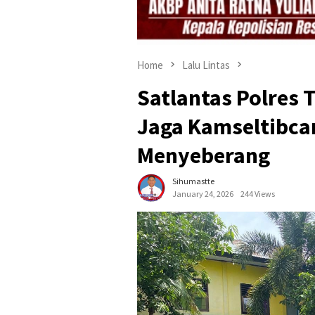
Home
Lalu Lintas
Satlantas Polres T
Jaga Kamseltibcar
Menyeberang
Sihumastte
January 24, 2026
244 Views