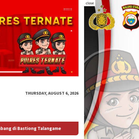
close
THURSDAY, AUGUST 6, 2026
Kapolda Malut Tegaskan Audit Itwasum Polri Jadi Momentum P