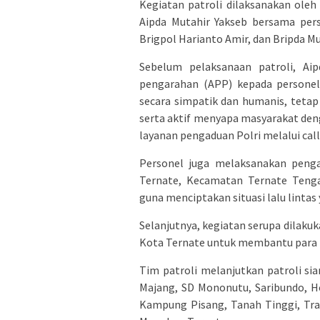
Kegiatan patroli dilaksanakan oleh
Aipda Mutahir Yakseb bersama pers
Brigpol Harianto Amir, dan Bripda M
Sebelum pelaksanaan patroli, A
pengarahan (APP) kepada personel.
secara simpatik dan humanis, teta
serta aktif menyapa masyarakat de
layanan pengaduan Polri melalui call
Personel juga melaksanakan pengat
Ternate, Kecamatan Ternate Teng
guna menciptakan situasi lalu lintas
Selanjutnya, kegiatan serupa dilaku
Kota Ternate untuk membantu para 
Tim patroli melanjutkan patroli si
Majang, SD Mononutu, Saribundo, Hot
Kampung Pisang, Tanah Tinggi, Tra