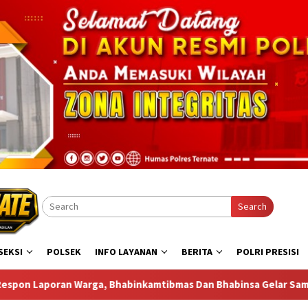
Search
SEKSI
POLSEK
INFO LAYANAN
BERITA
POLRI PRESISI
ibmas Dan Bhabinsa Gelar Sambang di Bastiong Talangame