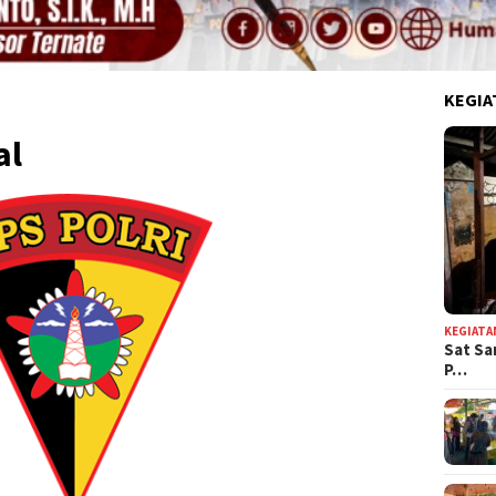
KEGIA
al
KEGIATA
Sat Sa
P…