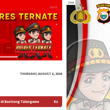
close
THURSDAY, AUGUST 6, 2026
Kapolda Malut Tegaskan Audit Itwasum Polri Jadi Momentum Pe