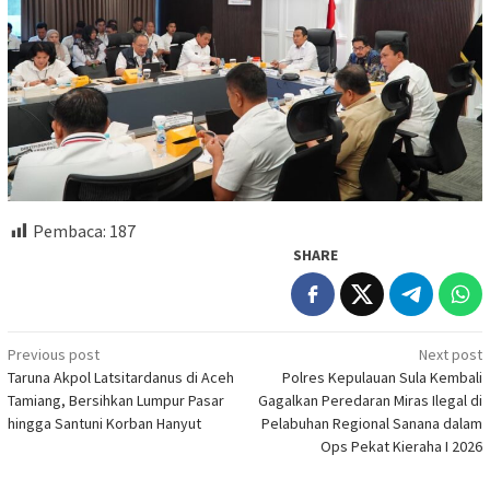
Pembaca:
187
SHARE
Post
Previous post
Next post
Taruna Akpol Latsitardanus di Aceh
Polres Kepulauan Sula Kembali
navigation
Tamiang, Bersihkan Lumpur Pasar
Gagalkan Peredaran Miras Ilegal di
hingga Santuni Korban Hanyut
Pelabuhan Regional Sanana dalam
Ops Pekat Kieraha I 2026