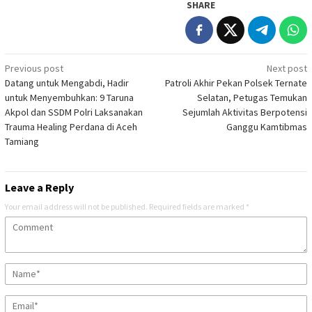
SHARE
Post
Previous post
Next post
Datang untuk Mengabdi, Hadir
Patroli Akhir Pekan Polsek Ternate
navigation
untuk Menyembuhkan: 9 Taruna
Selatan, Petugas Temukan
Akpol dan SSDM Polri Laksanakan
Sejumlah Aktivitas Berpotensi
Trauma Healing Perdana di Aceh
Ganggu Kamtibmas
Tamiang
Leave a Reply
Your email address will not be published.
Required fields are marked
*