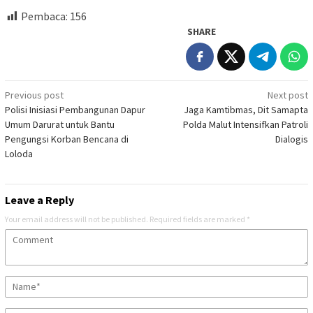
Pembaca:
156
SHARE
Post
Previous post
Next post
Polisi Inisiasi Pembangunan Dapur
Jaga Kamtibmas, Dit Samapta
navigation
Umum Darurat untuk Bantu
Polda Malut Intensifkan Patroli
Pengungsi Korban Bencana di
Dialogis
Loloda
Leave a Reply
Your email address will not be published.
Required fields are marked
*