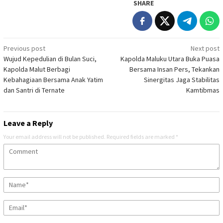
SHARE
Post
Previous post
Next post
Wujud Kepedulian di Bulan Suci,
Kapolda Maluku Utara Buka Puasa
navigation
Kapolda Malut Berbagi
Bersama Insan Pers, Tekankan
Kebahagiaan Bersama Anak Yatim
Sinergitas Jaga Stabilitas
dan Santri di Ternate
Kamtibmas
Leave a Reply
Your email address will not be published.
Required fields are marked
*