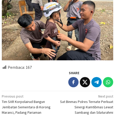
Pembaca:
167
SHARE
Post
Previous post
Next post
Tim SAR Korpolairud Bangun
Sat Binmas Polres Ternate Perkuat
navigation
Jembatan Sementara di Korong
Sinergi Kamtibmas Lewat
Maranci, Padang Pariaman
Sambang dan Silaturahmi