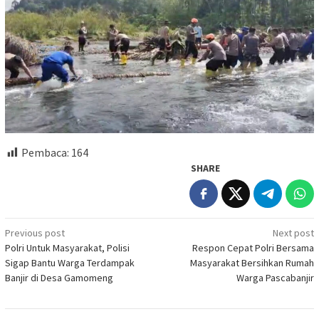
Pembaca:
164
SHARE
Post
Previous post
Next post
Polri Untuk Masyarakat, Polisi
Respon Cepat Polri Bersama
navigation
Sigap Bantu Warga Terdampak
Masyarakat Bersihkan Rumah
Banjir di Desa Gamomeng
Warga Pascabanjir