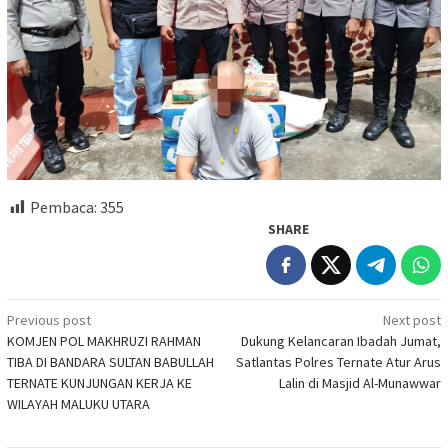
Pembaca:
355
SHARE
Post
Previous post
Next post
KOMJEN POL MAKHRUZI RAHMAN
Dukung Kelancaran Ibadah Jumat,
navigation
TIBA DI BANDARA SULTAN BABULLAH
Satlantas Polres Ternate Atur Arus
TERNATE KUNJUNGAN KERJA KE
Lalin di Masjid Al-Munawwar
WILAYAH MALUKU UTARA