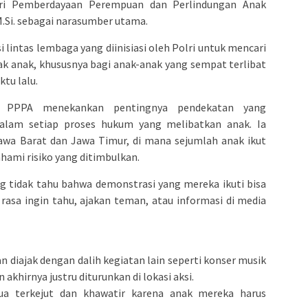
eri Pemberdayaan Perempuan dan Perlindungan Anak
, M.Si. sebagai narasumber utama.
 lintas lembaga yang diinisiasi oleh Polri untuk mencari
ak anak, khususnya bagi anak-anak yang sempat terlibat
tu lalu.
i PPPA menekankan pentingnya pendekatan yang
dalam setiap proses hukum yang melibatkan anak. Ia
wa Barat dan Jawa Timur, di mana sejumlah anak ikut
ami risiko yang ditimbulkan.
tidak tahu bahwa demonstrasi yang mereka ikuti bisa
 rasa ingin tahu, ajakan teman, atau informasi di media
n diajak dengan dalih kegiatan lain seperti konser musik
akhirnya justru diturunkan di lokasi aksi.
a terkejut dan khawatir karena anak mereka harus