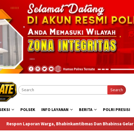
Search
SEKSI
POLSEK
INFO LAYANAN
BERITA
POLRI PRESISI
amtibmas Dan Bhabinsa Gelar Sambang di Bastiong Talangame