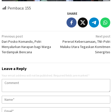
Pembaca:
155
SHARE
Post
Previous post
Next post
Dari Posko Komando, Polri
Pererat Kebersamaan, TNI–Polri
navigation
Menyalurkan Harapan bagi Warga
Maluku Utara Tegaskan Komitmen
Terdampak Bencana
Sinergitas
Leave a Reply
Your email address will not be published.
Required fields are marked
*