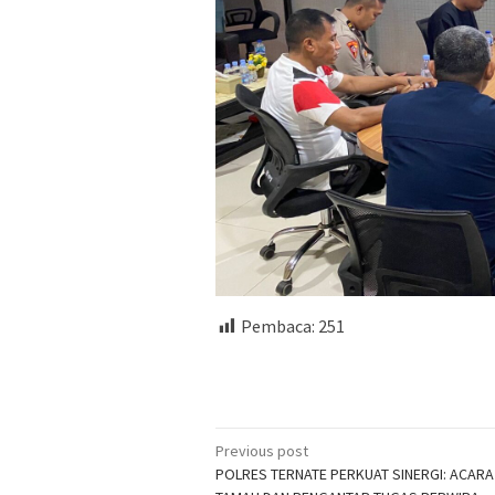
Pembaca:
251
Post
Previous post
POLRES TERNATE PERKUAT SINERGI: ACAR
navigation