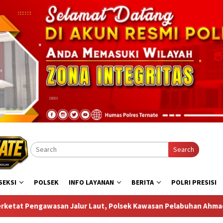
Search
SEKSI
POLSEK
INFO LAYANAN
BERITA
POLRI PRESISI
sek Kawasan Pelabuhan Ahmad Yani Temukan Miras di Atas Kapal