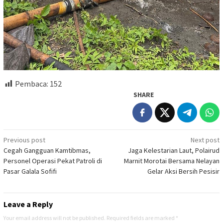
Pembaca:
152
SHARE
Post
Previous post
Next post
Cegah Gangguan Kamtibmas,
Jaga Kelestarian Laut, Polairud
navigation
Personel Operasi Pekat Patroli di
Marnit Morotai Bersama Nelayan
Pasar Galala Sofifi
Gelar Aksi Bersih Pesisir
Leave a Reply
Your email address will not be published.
Required fields are marked
*