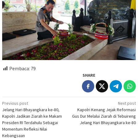
Pembaca:
79
SHARE
Post
Previous post
Next post
Jelang Hari Bhayangkara ke-80,
Kapolri Kenang Jejak Reformasi
navigation
Kapolri Jadikan Ziarah ke Makam
Gus Dur Melalui Ziarah di Tebuireng
Presiden RI Terdahulu Sebagai
Jelang Hari Bhayangkara ke-80
Momentum Refleksi Nilai
Kebangsaan