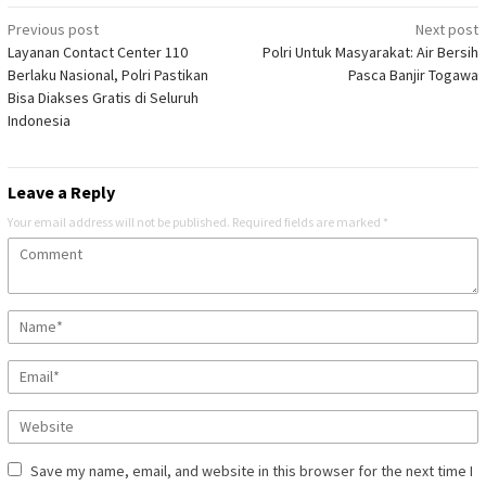
Post
Previous post
Next post
Layanan Contact Center 110
Polri Untuk Masyarakat: Air Bersih
navigation
Berlaku Nasional, Polri Pastikan
Pasca Banjir Togawa
Bisa Diakses Gratis di Seluruh
Indonesia
Leave a Reply
Your email address will not be published.
Required fields are marked
*
Save my name, email, and website in this browser for the next time I