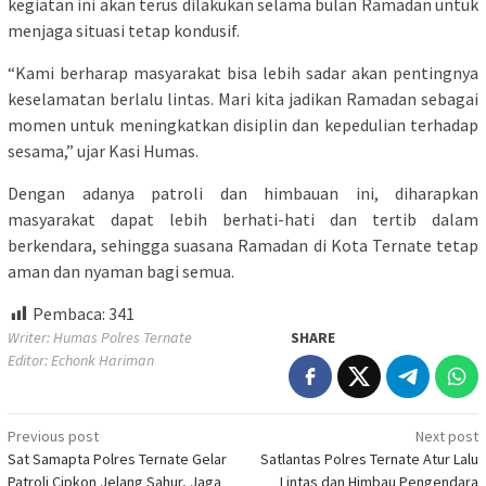
kegiatan ini akan terus dilakukan selama bulan Ramadan untuk
menjaga situasi tetap kondusif.
“Kami berharap masyarakat bisa lebih sadar akan pentingnya
keselamatan berlalu lintas. Mari kita jadikan Ramadan sebagai
momen untuk meningkatkan disiplin dan kepedulian terhadap
sesama,” ujar Kasi Humas.
Dengan adanya patroli dan himbauan ini, diharapkan
masyarakat dapat lebih berhati-hati dan tertib dalam
berkendara, sehingga suasana Ramadan di Kota Ternate tetap
aman dan nyaman bagi semua.
Pembaca:
341
Writer: Humas Polres Ternate
SHARE
Editor: Echonk Hariman
Post
Previous post
Next post
Sat Samapta Polres Ternate Gelar
Satlantas Polres Ternate Atur Lalu
navigation
Patroli Cipkon Jelang Sahur, Jaga
Lintas dan Himbau Pengendara