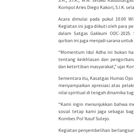
Kompol Aries Diego Kakori, S.I.K. s
Acara dimulai pada pukul 10.00 W
Kegiatan ini juga diikuti oleh para 
dalam Satgas Gakkum ODC-2025. S
qurban ini juga menjadi sarana untu
“Momentum Idul Adha ini bukan ha
tentang keikhlasan dan pengorba
dan ketertiban masyarakat,” ujar Ko
Sementara itu, Kasatgas Humas Ops Da
menyampaikan apresiasi atas pelak
nilai spiritual di tengah dinamika tug
“Kami ingin menunjukkan bahwa meski
sosial tetap kami jaga sebagai ba
Kombes Pol Yusuf Sutejo.
Kegiatan penyembelihan berlangsung