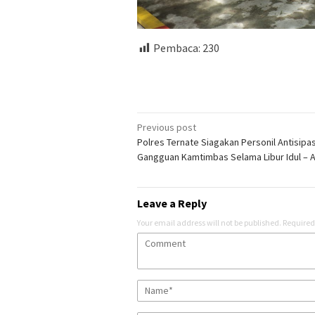
Pembaca:
230
Post
Previous post
Polres Ternate Siagakan Personil Antisipas
navigation
Gangguan Kamtimbas Selama Libur Idul – 
Leave a Reply
Your email address will not be published.
Required