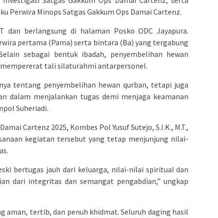
elaku Perwira Minops Satgas Gakkum Ops Damai Cartenz.
IT dan berlangsung di halaman Posko ODC Jayapura.
perwira pertama (Pama) serta bintara (Ba) yang tergabung
elain sebagai bentuk ibadah, penyembelihan hewan
k mempererat tali silaturahmi antarpersonel.
nya tentang penyembelihan hewan qurban, tetapi juga
nan dalam menjalankan tugas demi menjaga keamanan
mpol Suheriadi.
mai Cartenz 2025, Kombes Pol Yusuf Sutejo, S.I.K., M.T.,
sanaan kegiatan tersebut yang tetap menjunjung nilai-
as.
 bertugas jauh dari keluarga, nilai-nilai spiritual dan
gian dari integritas dan semangat pengabdian,” ungkap
 aman, tertib, dan penuh khidmat. Seluruh daging hasil