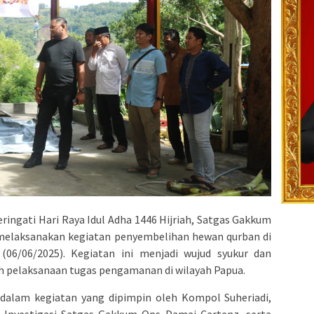
ngati Hari Raya Idul Adha 1446 Hijriah, Satgas Gakkum
melaksanakan kegiatan penyembelihan hewan qurban di
06/06/2025). Kegiatan ini menjadi wujud syukur dan
h pelaksanaan tugas pengamanan di wilayah Papua.
 dalam kegiatan yang dipimpin oleh Kompol Suheriadi,
gas Investigasi Satgas Gakkum Ops Damai Cartenz, serta