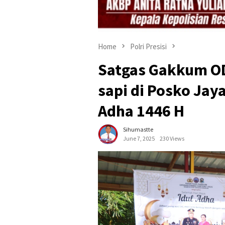
Home
Polri Presisi
Satgas Gakkum OD
sapi di Posko Jay
Adha 1446 H
Sihumastte
June 7, 2025
230 Views