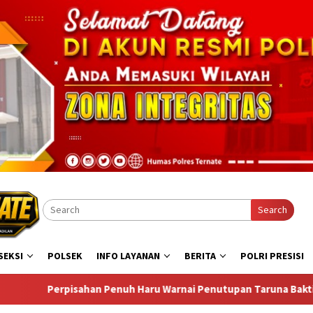
Search
SEKSI
POLSEK
INFO LAYANAN
BERITA
POLRI PRESISI
 Warnai Penutupan Taruna Bakti Akpol di Tidore Kepulauan