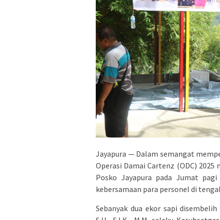
Jayapura — Dalam semangat memperi
Operasi Damai Cartenz (ODC) 2025 
Posko Jayapura pada Jumat pagi (
kebersamaan para personel di tenga
Sebanyak dua ekor sapi disembelih
S.H., S.I.K., M.M. selaku Kasubsat