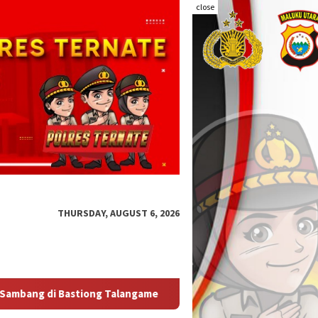
close
THURSDAY, AUGUST 6, 2026
Kapolda Malut Tegaskan Audit Itwasum Polri Jadi Momentum