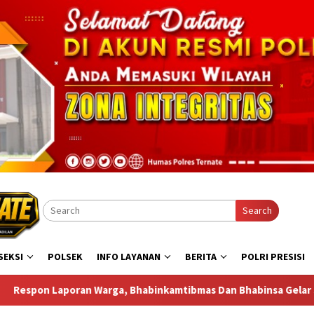
Search
SEKSI
POLSEK
INFO LAYANAN
BERITA
POLRI PRESISI
amtibmas Dan Bhabinsa Gelar Sambang di Bastiong Talangame