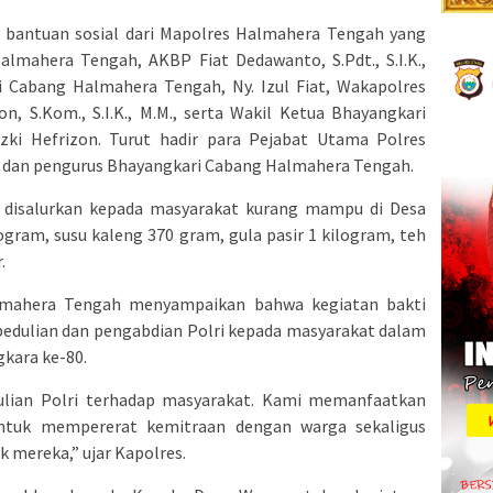
 bantuan sosial dari Mapolres Halmahera Tengah yang
almahera Tengah, AKBP Fiat Dedawanto, S.Pdt., S.I.K.,
i Cabang Halmahera Tengah, Ny. Izul Fiat, Wakapolres
, S.Kom., S.I.K., M.M., serta Wakil Ketua Bhayangkari
ki Hefrizon. Turut hadir para Pejabat Utama Polres
, dan pengurus Bhayangkari Cabang Halmahera Tengah.
l disalurkan kepada masyarakat kurang mampu di Desa
logram, susu kaleng 370 gram, gula pasir 1 kilogram, teh
.
lmahera Tengah menyampaikan bahwa kegiatan bakti
epedulian dan pengabdian Polri kepada masyarakat dalam
kara ke-80.
dulian Polri terhadap masyarakat. Kami memanfaatkan
ntuk mempererat kemitraan dengan warga sekaligus
mereka,” ujar Kapolres.