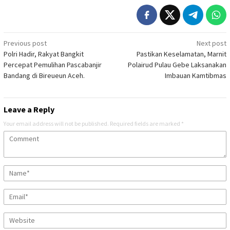
Post
Previous post
Next post
Polri Hadir, Rakyat Bangkit
Pastikan Keselamatan, Marnit
navigation
Percepat Pemulihan Pascabanjir
Polairud Pulau Gebe Laksanakan
Bandang di Bireueun Aceh.
Imbauan Kamtibmas
Leave a Reply
Your email address will not be published.
Required fields are marked
*