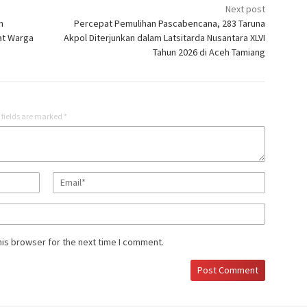
Next post
h
Percepat Pemulihan Pascabencana, 283 Taruna
at Warga
Akpol Diterjunkan dalam Latsitarda Nusantara XLVI
Tahun 2026 di Aceh Tamiang
 fields are marked
*
his browser for the next time I comment.