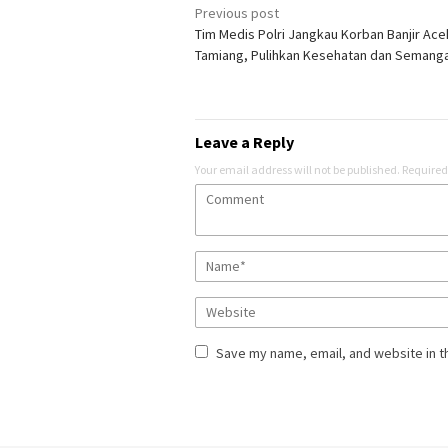
Post
Previous post
Tim Medis Polri Jangkau Korban Banjir Ace
navigation
Tamiang, Pulihkan Kesehatan dan Semang
Leave a Reply
Your email address will not be published.
Required
Save my name, email, and website in t