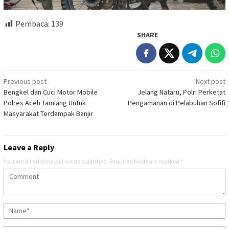
Pembaca:
139
SHARE
Post
Previous post
Next post
Bengkel dan Cuci Motor Mobile
Jelang Nataru, Polri Perketat
navigation
Polres Aceh Tamiang Untuk
Pengamanan di Pelabuhan Sofifi
Masyarakat Terdampak Banjir
Leave a Reply
Your email address will not be published.
Required fields are marked
*