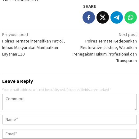
SHARE
Post
Previous post
Next post
Polres Ternate intensifkan Patroli,
Polres Ternate Kedepankan
navigation
Imbau Masyarakat Manfaatkan
Restorative Justice, Wujudkan
Layanan 110
Penegakan Hukum Profesional dan
Transparan
Leave a Reply
Your email address will not be published.
Required fields are marked
*