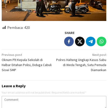
Pembaca:
420
SHARE
Post
Previous post
Next post
Oknum Plt Kepala Sekolah di
Polres Halteng Ungkap Kasus Sabu
navigation
Halbar Ditahan Polisi, Diduga Cabuli
di Weda Tengah, Satu Pemuda
Siswi SMP
Diamankan
Leave a Reply
Your email address will not be published.
Required fields are marked
*