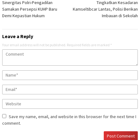
Sinergitas Polri-Pengadilan
Tingkatkan Kesadaran
navigation
Samakan Persepsi KUHP Baru
Kamseltibcar Lantas, Polisi Berikan
Demi Kepastian Hukum
Imbauan di Sekolah
Leave a Reply
Your email address will not be published.
Required fields are marked
*
Save my name, email, and website in this browser for the next time I
comment.