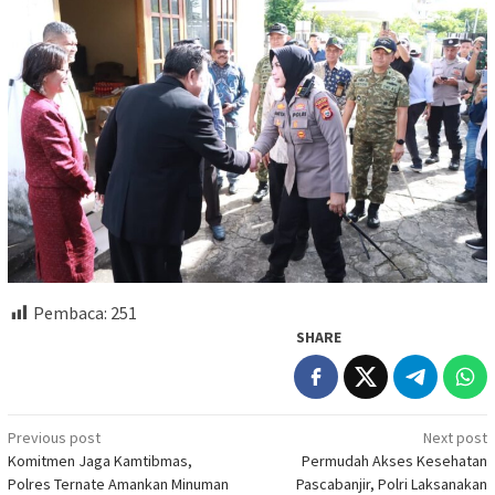
Pembaca:
251
SHARE
Post
Previous post
Next post
Komitmen Jaga Kamtibmas,
Permudah Akses Kesehatan
navigation
Polres Ternate Amankan Minuman
Pascabanjir, Polri Laksanakan