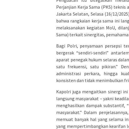
Perjanjian Kerja Sama (PKS) teknis 
Jakarta Selatan, Selasa (16/12/202
bahwa rangkaian kerja sama ini lang
melaksanakan kegiatan MoU, dilan
Sama) terkait sinergitas, pemahama
Bagi Polri, penyamaan persepsi te
bergerak “sendiri-sendiri” antarl
aparat penegak hukum selaras dalam s
satu frekuensi, satu pikiran.” D
administrasi perkara, hingga kua
konsisten dan tidak menimbulkan fri
Kapolri juga mengaitkan sinergi i
langsung masyarakat – yakni keadil
menghasilkan dampak substantif, “
masyarakat.” Dalam penjelasannya
memuat banyak hal yang selama ini
yang mempertimbangkan kearifan lok