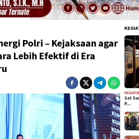
KEGIA
nergi Polri – Kejaksaan agar
a Lebih Efektif di Era
ru
KEGIATA
Sat Sa
P…