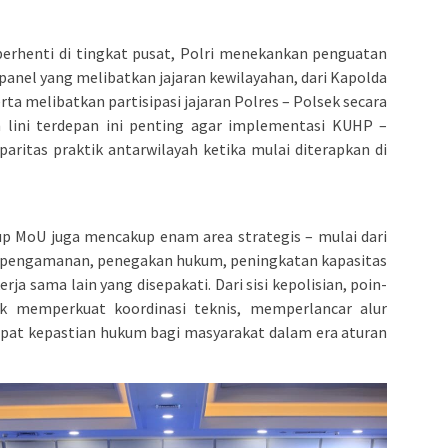
berhenti di tingkat pusat, Polri menekankan penguatan
i panel yang melibatkan jajaran kewilayahan, dari Kapolda
erta melibatkan partisipasi jajaran Polres – Polsek secara
 lini terdepan ini penting agar implementasi KUHP –
ritas praktik antarwilayah ketika mulai diterapkan di
kup MoU juga mencakup enam area strategis – mulai dari
n pengamanan, penegakan hukum, peningkatan kapasitas
ja sama lain yang disepakati. Dari sisi kepolisian, poin-
tuk memperkuat koordinasi teknis, memperlancar alur
at kepastian hukum bagi masyarakat dalam era aturan