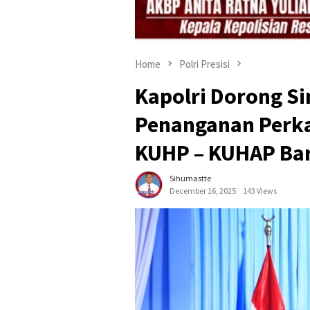
Home
Polri Presisi
Kapolri Dorong Si
Penanganan Perkar
KUHP – KUHAP Ba
Sihumastte
December 16, 2025
143 Views