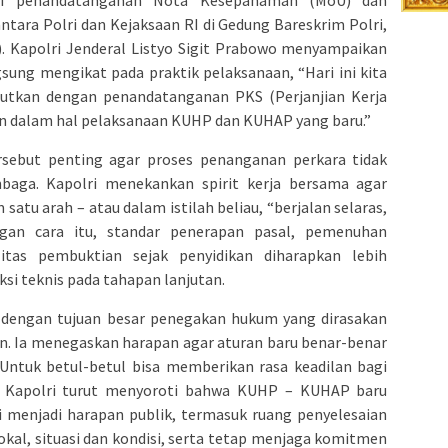
antara Polri dan Kejaksaan RI di Gedung Bareskrim Polri,
5). Kapolri Jenderal Listyo Sigit Prabowo menyampaikan
sung mengikat pada praktik pelaksanaan, “Hari ini kita
jutkan dengan penandatanganan PKS (Perjanjian Kerja
n dalam hal pelaksanaan KUHP dan KUHAP yang baru.”
rsebut penting agar proses penanganan perkara tidak
embaga. Kapolri menekankan spirit kerja bersama agar
atu arah – atau dalam istilah beliau, “berjalan selaras,
engan cara itu, standar penerapan pasal, pemenuhan
litas pembuktian sejak penyidikan diharapkan lebih
ksi teknis pada tahapan lanjutan.
ni dengan tujuan besar penegakan hukum yang dirasakan
an. Ia menegaskan harapan agar aturan baru benar-benar
Untuk betul-betul bisa memberikan rasa keadilan bagi
, Kapolri turut menyoroti bahwa KUHP – KUHAP baru
 menjadi harapan publik, termasuk ruang penyelesaian
al, situasi dan kondisi, serta tetap menjaga komitmen