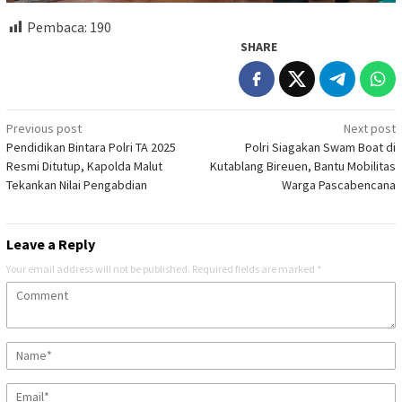
Pembaca:
190
SHARE
Post
Previous post
Next post
Pendidikan Bintara Polri TA 2025
Polri Siagakan Swam Boat di
navigation
Resmi Ditutup, Kapolda Malut
Kutablang Bireuen, Bantu Mobilitas
Tekankan Nilai Pengabdian
Warga Pascabencana
Leave a Reply
Your email address will not be published.
Required fields are marked
*