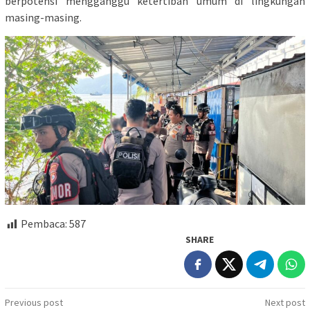
berpotensi mengganggu ketertiban umum di lingkungan
masing-masing.
Pembaca:
587
SHARE
Post
Previous post
Next post