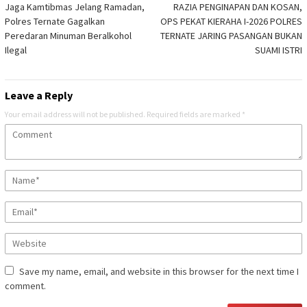
Jaga Kamtibmas Jelang Ramadan,
RAZIA PENGINAPAN DAN KOSAN,
navigation
Polres Ternate Gagalkan
OPS PEKAT KIERAHA I-2026 POLRES
Peredaran Minuman Beralkohol
TERNATE JARING PASANGAN BUKAN
Ilegal
SUAMI ISTRI
Leave a Reply
Your email address will not be published.
Required fields are marked
*
Save my name, email, and website in this browser for the next time I
comment.