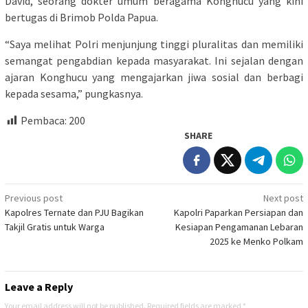
David, seorang dokter umum beragama Konghucu yang kini
bertugas di Brimob Polda Papua.
“Saya melihat Polri menjunjung tinggi pluralitas dan memiliki
semangat pengabdian kepada masyarakat. Ini sejalan dengan
ajaran Konghucu yang mengajarkan jiwa sosial dan berbagi
kepada sesama,” pungkasnya.
Pembaca:
200
SHARE
Post
Previous post
Next post
Kapolres Ternate dan PJU Bagikan
Kapolri Paparkan Persiapan dan
navigation
Takjil Gratis untuk Warga
Kesiapan Pengamanan Lebaran
2025 ke Menko Polkam
Leave a Reply
Your email address will not be published.
Required fields are marked
*