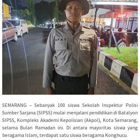
SEMARANG – Sebanyak 100 siswa Sekolah Inspektur Polisi
Sumber Sarjana (SIPSS) mulai menjalani pendidikan di Batalyon
SIPSS, Kompleks Akademi Kepolisian (Akpol), Kota Semarang,
selama Bulan Ramadan ini. Di antara mayoritas siswa yang
beragama Islam, terdapat satu siswa beragama Konghucu.