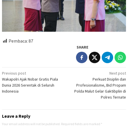
Pembaca:
87
SHARE
Post
Previous post
Next post
Wakapolri Ajak Nobar Gratis Piala
Perkuat Disiplin dan
navigation
Dunia 2026 Serentak di Seluruh
Profesionalisme, Bid Propam
Indonesia
Polda Malut Gelar Gaktibplin di
Polres Ternate
Leave a Reply
Your email address will not be published.
Required fields are marked
*