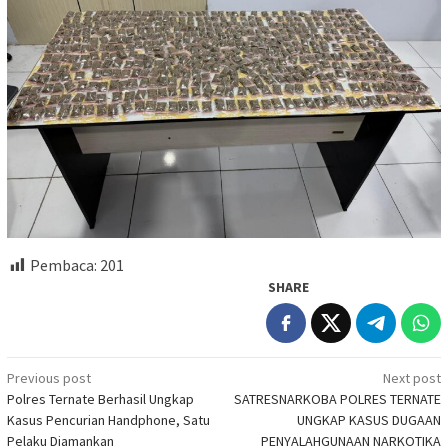
Pembaca:
201
SHARE
Post
Previous post
Next post
Polres Ternate Berhasil Ungkap
SATRESNARKOBA POLRES TERNATE
navigation
Kasus Pencurian Handphone, Satu
UNGKAP KASUS DUGAAN
Pelaku Diamankan
PENYALAHGUNAAN NARKOTIKA