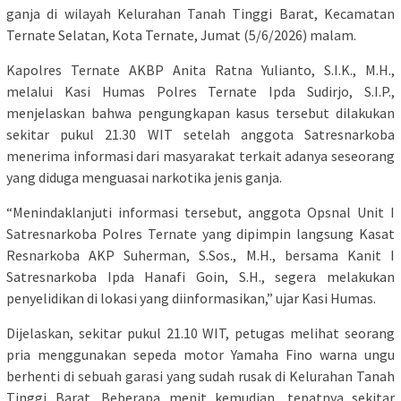
ganja di wilayah Kelurahan Tanah Tinggi Barat, Kecamatan
Ternate Selatan, Kota Ternate, Jumat (5/6/2026) malam.
Kapolres Ternate AKBP Anita Ratna Yulianto, S.I.K., M.H.,
melalui Kasi Humas Polres Ternate Ipda Sudirjo, S.I.P.,
menjelaskan bahwa pengungkapan kasus tersebut dilakukan
sekitar pukul 21.30 WIT setelah anggota Satresnarkoba
menerima informasi dari masyarakat terkait adanya seseorang
yang diduga menguasai narkotika jenis ganja.
“Menindaklanjuti informasi tersebut, anggota Opsnal Unit I
Satresnarkoba Polres Ternate yang dipimpin langsung Kasat
Resnarkoba AKP Suherman, S.Sos., M.H., bersama Kanit I
Satresnarkoba Ipda Hanafi Goin, S.H., segera melakukan
penyelidikan di lokasi yang diinformasikan,” ujar Kasi Humas.
Dijelaskan, sekitar pukul 21.10 WIT, petugas melihat seorang
pria menggunakan sepeda motor Yamaha Fino warna ungu
berhenti di sebuah garasi yang sudah rusak di Kelurahan Tanah
Tinggi Barat. Beberapa menit kemudian, tepatnya sekitar