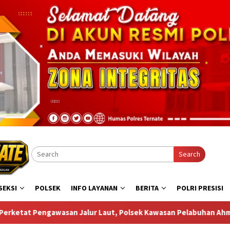
Search
SEKSI
POLSEK
INFO LAYANAN
BERITA
POLRI PRESISI
lsek Kawasan Pelabuhan Ahmad Yani Temukan Miras di Atas Kapa