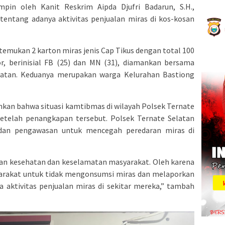
mpin oleh Kanit Reskrim Aipda Djufri Badarun, S.H.,
tentang adanya aktivitas penjualan miras di kos-kosan
temukan 2 karton miras jenis Cap Tikus dengan total 100
or, berinisial FB (25) dan MN (31), diamankan bersama
elatan. Keduanya merupakan warga Kelurahan Bastiong
n bahwa situasi kamtibmas di wilayah Polsek Ternate
etelah penangkapan tersebut. Polsek Ternate Selatan
 dan pengawasan untuk mencegah peredaran miras di
n kesehatan dan keselamatan masyarakat. Oleh karena
arakat untuk tidak mengonsumsi miras dan melaporkan
 aktivitas penjualan miras di sekitar mereka,” tambah