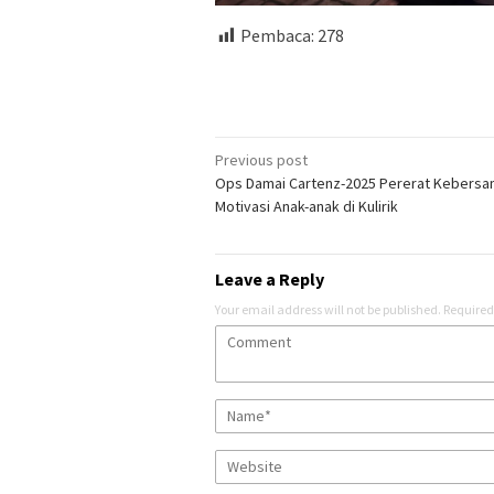
Pembaca:
278
Post
Previous post
Ops Damai Cartenz-2025 Pererat Kebersa
navigation
Motivasi Anak-anak di Kulirik
Leave a Reply
Your email address will not be published.
Required