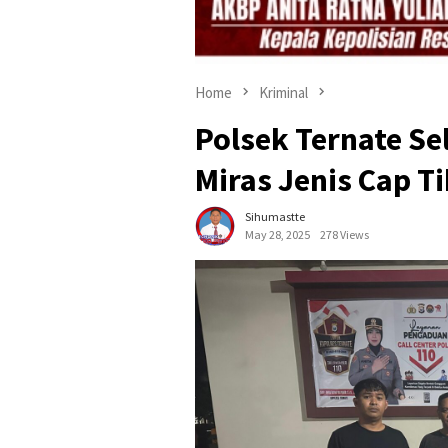
Home
Kriminal
Polsek Ternate S
Miras Jenis Cap T
Sihumastte
May 28, 2025
278 Views