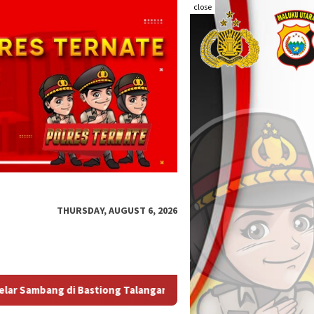
close
THURSDAY, AUGUST 6, 2026
e
Kapolda Malut Tegaskan Audit Itwasum Polri Jadi Mome