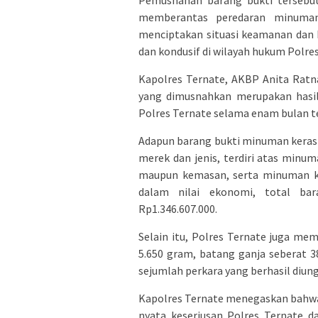
Pemusnahan barang bukti tersebu
memberantas peredaran minuman 
menciptakan situasi keamanan dan 
dan kondusif di wilayah hukum Polres
Kapolres Ternate, AKBP Anita Ratna
yang dimusnahkan merupakan hasil
Polres Ternate selama enam bulan te
Adapun barang bukti minuman keras 
merek dan jenis, terdiri atas minum
maupun kemasan, serta minuman ker
dalam nilai ekonomi, total bar
Rp1.346.607.000.
Selain itu, Polres Ternate juga me
5.650 gram, batang ganja seberat 3
sejumlah perkara yang berhasil diun
Kapolres Ternate menegaskan bahwa
nyata keseriusan Polres Ternate 