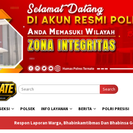
Search
SEKSI
POLSEK
INFO LAYANAN
BERITA
POLRI PRESISI
inkamtibmas Dan Bhabinsa Gelar Sambang di Bastiong Talangam