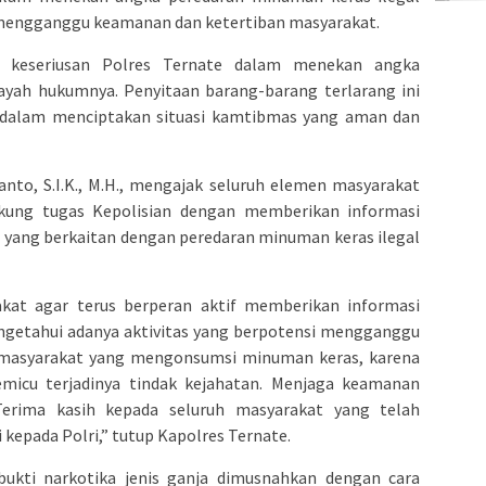
mengganggu keamanan dan ketertiban masyarakat.
i keseriusan Polres Ternate dalam menekan angka
layah hukumnya. Penyitaan barang-barang terlarang ini
 dalam menciptakan situasi kamtibmas yang aman dan
anto, S.I.K., M.H., mengajak seluruh elemen masyarakat
kung tugas Kepolisian dengan memberikan informasi
s yang berkaitan dengan peredaran minuman keras ilegal
at agar terus berperan aktif memberikan informasi
engetahui adanya aktivitas yang berpotensi mengganggu
 masyarakat yang mengonsumsi minuman keras, karena
emicu terjadinya tindak kejahatan. Menjaga keamanan
erima kasih kepada seluruh masyarakat yang telah
kepada Polri,” tutup Kapolres Ternate.
bukti narkotika jenis ganja dimusnahkan dengan cara