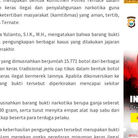
t merupakan bentuk komitmen Polres Ternate dalam
keras ilegal dan penyalahgunaan narkotika guna
ketertiban masyarakat (kamtibmas) yang aman, tertib,
 Ternate.
 Yulianto, S.I.K., M.H., mengatakan bahwa barang bukti
 pengungkapan berbagai kasus yang dilakukan jajaran
rakhir.
yang dimusnahkan berjumlah 15.771 botol dari berbagai
an keras tradisional jenis cap tikus dalam bentuk botol
as ilegal bermerek lainnya. Apabila dikonversikan ke
ang bukti tersebut diperkirakan mencapai sekitar
musnahkan barang bukti narkotika berupa ganja seberat
80 gram, serta turut menyita empat alat isap sabu dari
gkap beserta para terduga pelaku.
 keberhasilan pengungkapan tersebut merupakan bukti
dalam menekan angka peredaran minuman keras ilegal