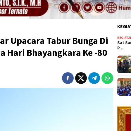
KEGIA
lar Upacara Tabur Bunga Di
KEGIATA
Sat Sa
P…
a Hari Bhayangkara Ke -80