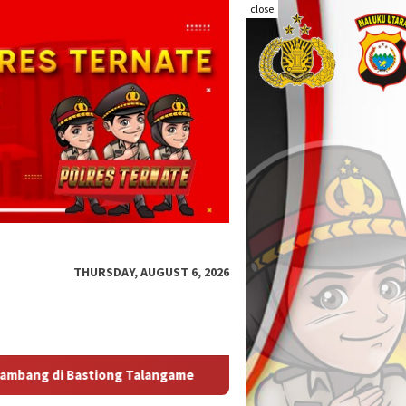
close
THURSDAY, AUGUST 6, 2026
Kapolda Malut Tegaskan Audit Itwasum Polri Jadi Momentum Pe