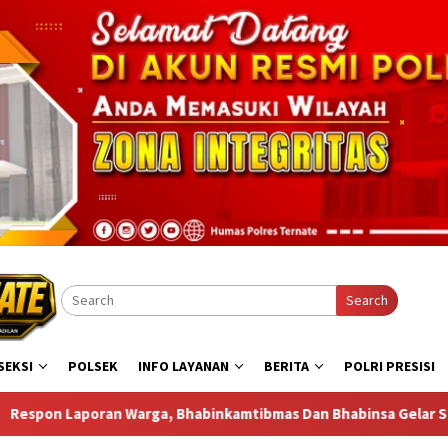
Search
SEKSI
POLSEK
INFO LAYANAN
BERITA
POLRI PRESISI
ibmas Dan Bhabinsa Gelar Sambang di Bastiong Talangame