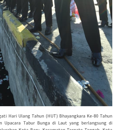
ati Hari Ulang Tahun (HUT) Bhayangkara Ke-80 Tahun
n Upacara Tabur Bunga di Laut yang berlangsung di
lurahan Kota Baru, Kecamatan Ternate Tengah, Kota