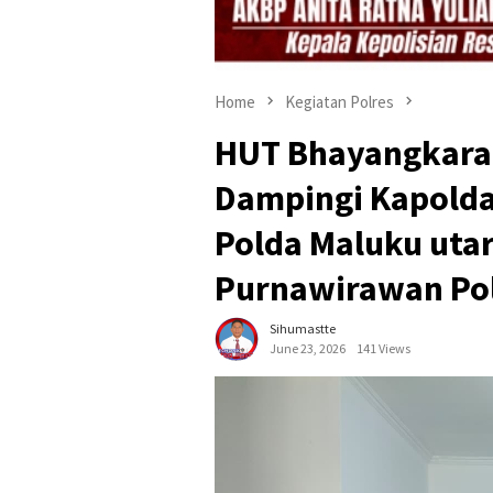
Home
Kegiatan Polres
HUT Bhayangkara K
Dampingi Kapolda
Polda Maluku uta
Purnawirawan Pol
Sihumastte
June 23, 2026
141 Views