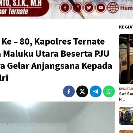
KEGIA
e – 80, Kapolres Ternate
 Maluku Utara Beserta PJU
ra Gelar Anjangsana Kepada
ri
KEGIATA
Sat Sa
P…