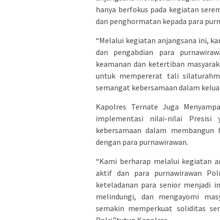
hanya berfokus pada kegiatan serem
dan penghormatan kepada para purn
“Melalui kegiatan anjangsana ini, k
dan pengabdian para purnawiraw
keamanan dan ketertiban masyarak
untuk mempererat tali silaturah
semangat kebersamaan dalam keluarga
Kapolres Ternate Juga Menyampa
implementasi nilai-nilai Presi
kebersamaan dalam membangun hu
dengan para purnawirawan.
“Kami berharap melalui kegiatan a
aktif dan para purnawirawan Polr
keteladanan para senior menjadi i
melindungi, dan mengayomi masy
semakin memperkuat soliditas ser
Polri.”tutup Kapolres.