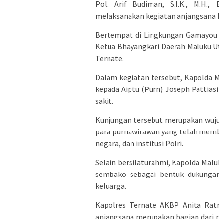
Pol. Arif Budiman, S.I.K., M.H
melaksanakan kegiatan anjangsana ke
Bertempat di Lingkungan Gamayou 
Ketua Bhayangkari Daerah Maluku Ut
Ternate.
Dalam kegiatan tersebut, Kapolda
kepada Aiptu (Purn) Joseph Pattias
sakit.
Kunjungan tersebut merupakan wujud
para purnawirawan yang telah membe
negara, dan institusi Polri.
Selain bersilaturahmi, Kapolda Mal
sembako sebagai bentuk dukungan
keluarga.
Kapolres Ternate AKBP Anita Ratn
anjangsana merupakan bagian dari r