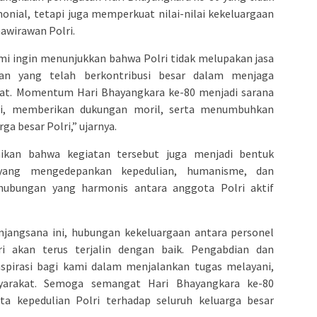
onial, tetapi juga memperkuat nilai-nilai kekeluargaan
awirawan Polri.
ami ingin menunjukkan bahwa Polri tidak melupakan jasa
an yang telah berkontribusi besar dalam menjaga
at. Momentum Hari Bhayangkara ke-80 menjadi sarana
mi, memberikan dukungan moril, serta menumbuhkan
 besar Polri,” ujarnya.
ikan bahwa kegiatan tersebut juga menjadi bentuk
si yang mengedepankan kepedulian, humanisme, dan
bungan yang harmonis antara anggota Polri aktif
njangsana ini, hubungan kekeluargaan antara personel
i akan terus terjalin dengan baik. Pengabdian dan
nspirasi bagi kami dalam menjalankan tugas melayani,
arakat. Semoga semangat Hari Bhayangkara ke-80
ta kepedulian Polri terhadap seluruh keluarga besar