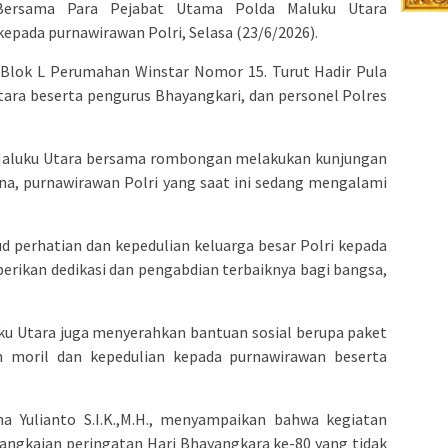
., Bersama Para Pejabat Utama Polda Maluku Utara
pada purnawirawan Polri, Selasa (23/6/2026).
Blok L Perumahan Winstar Nomor 15. Turut Hadir Pula
ara beserta pengurus Bhayangkari, dan personel Polres
 Maluku Utara bersama rombongan melakukan kunjungan
ina, purnawirawan Polri yang saat ini sedang mengalami
 perhatian dan kepedulian keluarga besar Polri kepada
rikan dedikasi dan pengabdian terbaiknya bagi bangsa,
uku Utara juga menyerahkan bantuan sosial berupa paket
 moril dan kepedulian kepada purnawirawan beserta
a Yulianto S.I.K.,M.H., menyampaikan bahwa kegiatan
angkaian peringatan Hari Bhayangkara ke-80 yang tidak