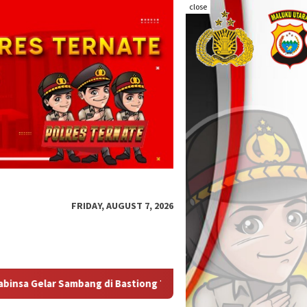
close
FRIDAY, AUGUST 7, 2026
tiong Talangame
Kapolda Malut Tegaskan Audit Itwasum P