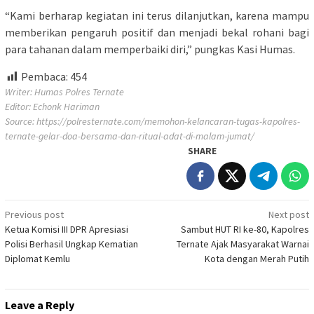
“Kami berharap kegiatan ini terus dilanjutkan, karena mampu
memberikan pengaruh positif dan menjadi bekal rohani bagi
para tahanan dalam memperbaiki diri,” pungkas Kasi Humas.
Pembaca:
454
Writer: Humas Polres Ternate
Editor: Echonk Hariman
Source:
https://polresternate.com/memohon-kelancaran-tugas-kapolres-
ternate-gelar-doa-bersama-dan-ritual-adat-di-malam-jumat/
SHARE
Post
Previous post
Next post
Ketua Komisi III DPR Apresiasi
Sambut HUT RI ke-80, Kapolres
navigation
Polisi Berhasil Ungkap Kematian
Ternate Ajak Masyarakat Warnai
Diplomat Kemlu
Kota dengan Merah Putih
Leave a Reply