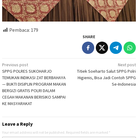
Pembaca:
179
SHARE
Post
Previous post
Next post
SPPG POLRES SUKOHARJO
Titiek Soeharto Salut SPPG Polri
navigation
TEMUKAN INDIKASI ZAT BERBAHAYA
Higienis, Bisa Jadi Contoh SPPG
— BUKTI DISIPLIN PROGRAM MAKAN
Se-Indonesia
BERGIZI GRATIS POLRI DALAM
CEGAH MAKANAN BERISIKO SAMPAI
KE MASYARAKAT
Leave a Reply
Your email address will not be published.
Required fields are marked
*