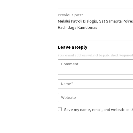
Post
Previous post
Melalui Patroli Dialogis, Sat Samapta Polr
navigation
Hadir Jaga Kamtibmas
Leave a Reply
Your email address will not be published.
Required
Save my name, email, and website in t