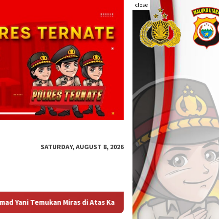
close
SATURDAY, AUGUST 8, 2026
apal Penumpang
Audit Kinerja Itwasum Polri Tahap II Tah