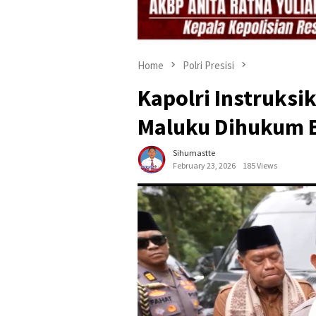
Home
Polri Presisi
Kapolri Instruks
Maluku Dihukum 
Sihumastte
February 23, 2026
185 Views