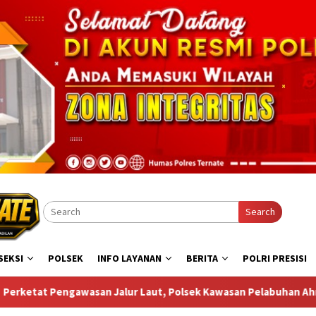
Search
SEKSI
POLSEK
INFO LAYANAN
BERITA
POLRI PRESISI
 Polsek Kawasan Pelabuhan Ahmad Yani Temukan Miras di Atas K