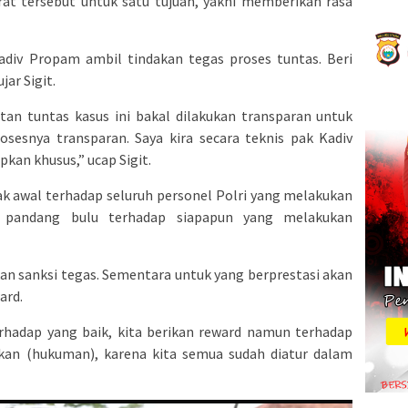
rat tersebut untuk satu tujuan, yakni memberikan rasa
div Propam ambil tindakan tegas proses tuntas. Beri
jar Sigit.
an tuntas kasus ini bakal dilakukan transparan untuk
rosesnya transparan. Saya kira secara teknis pak Kadiv
kan khusus,” ucap Sigit.
k awal terhadap seluruh personel Polri yang melakukan
 pandang bulu terhadap siapapun yang melakukan
an sanksi tegas. Sementara untuk yang berprestasi akan
ard.
erhadap yang baik, kita berikan reward namun terhadap
kan (hukuman), karena kita semua sudah diatur dalam