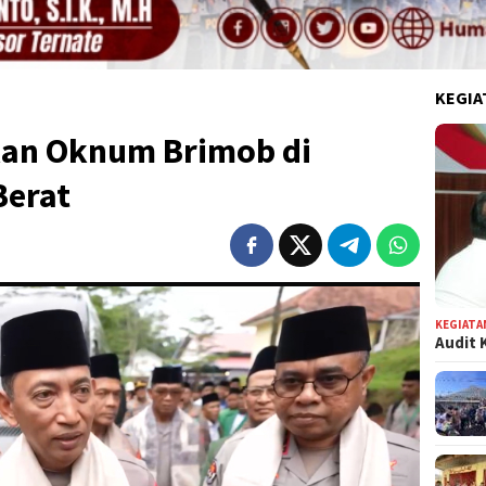
KEGIA
ikan Oknum Brimob di
Berat
KEGIATA
Audit 