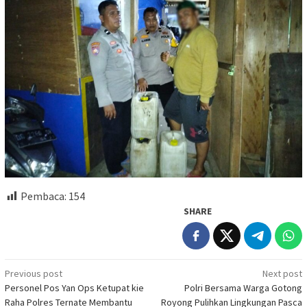
Pembaca:
154
SHARE
Post
Previous post
Next post
Personel Pos Yan Ops Ketupat kie
Polri Bersama Warga Gotong
navigation
Raha Polres Ternate Membantu
Royong Pulihkan Lingkungan Pasca