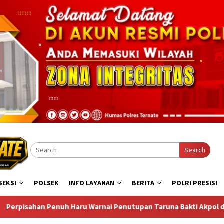
Search
SEKSI
POLSEK
INFO LAYANAN
BERITA
POLRI PRESISI
 Penutupan Taruna Bakti Akpol di Tidore Kepulauan
KBPB