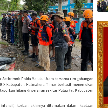
r Satbrimob Polda Maluku Utara bersama tim gabungan
BPBD Kabupaten Halmahera Timur berhasil menemukan
aporkan hilang di perairan sekitar Pulau Fai, Kabupaten
 intensif, korban akhirnya ditemukan dalam keadaan