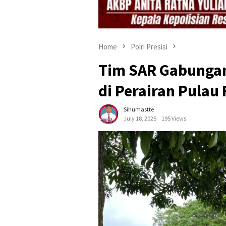
Home
Polri Presisi
Tim SAR Gabungan
di Perairan Pulau 
Sihumastte
July 18, 2025
195 Views