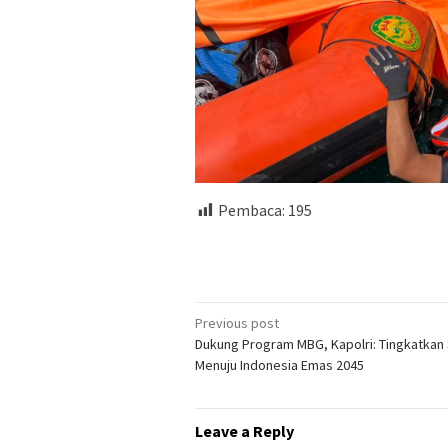
Pembaca:
195
Post
Previous post
Dukung Program MBG, Kapolri: Tingkatkan
navigation
Menuju Indonesia Emas 2045
Leave a Reply