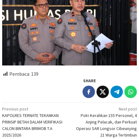
Pembaca:
139
SHARE
Post
Previous post
Next post
KAPOLRES TERNATE TEKANKAN
Polri Kerahkan 155 Personel, 4
navigation
PRINSIP BETAH DALAM VERIFIKASI
Anjing Pelacak, dan Perkuat
CALON BINTARA BRIMOB T.A
Operasi SAR Longsor Cibeunying
2025/2026
21 Warga Tertimbun