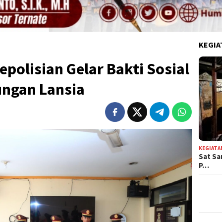
KEGIA
polisian Gelar Bakti Sosial
ungan Lansia
KEGIATA
Sat Sa
P…