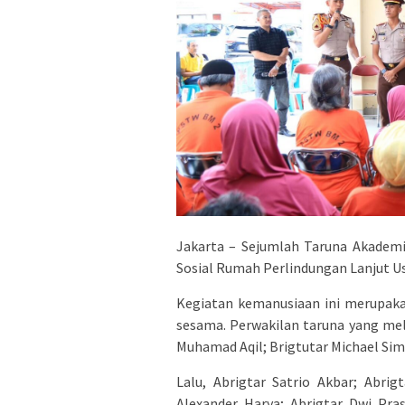
Jakarta – Sejumlah Taruna Akademi
Sosial Rumah Perlindungan Lanjut Usi
Kegiatan kemanusiaan ini merupaka
sesama. Perwakilan taruna yang mela
Muhamad Aqil; Brigtutar Michael Sim
Lalu, Abrigtar Satrio Akbar; Abrig
Alexander Harya; Abrigtar Dwi Pras