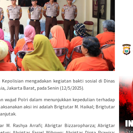
 Kepolisian mengadakan kegiatan bakti sosial di Dinas
a, Jakarta Barat, pada Senin (12/5/2025).
n wujud Polri dalam menunjukkan kepedulian terhadap
ksanakan aksi ini adalah Brigtutar M. Haikal; Brigtutar
anjutak.
tar M. Rashya Arrafi; Abrigtar Bizzaropharza; Abrigtar
etyo; Abrigtar Farrel Wibowo; Abrigtar Dirga Prawira;