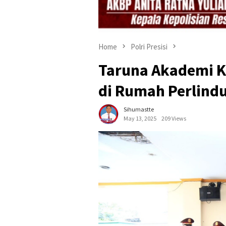
Home
Polri Presisi
Taruna Akademi Ke
di Rumah Perlind
Sihumastte
May 13, 2025
209 Views