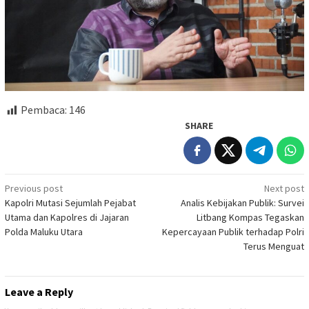
Pembaca:
146
SHARE
Post
Previous post
Next post
Kapolri Mutasi Sejumlah Pejabat
Analis Kebijakan Publik: Survei
navigation
Utama dan Kapolres di Jajaran
Litbang Kompas Tegaskan
Polda Maluku Utara
Kepercayaan Publik terhadap Polri
Terus Menguat
Leave a Reply