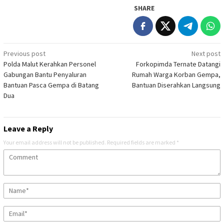
SHARE
Post
Previous post
Next post
Polda Malut Kerahkan Personel
Forkopimda Ternate Datangi
navigation
Gabungan Bantu Penyaluran
Rumah Warga Korban Gempa,
Bantuan Pasca Gempa di Batang
Bantuan Diserahkan Langsung
Dua
Leave a Reply
Your email address will not be published.
Required fields are marked
*