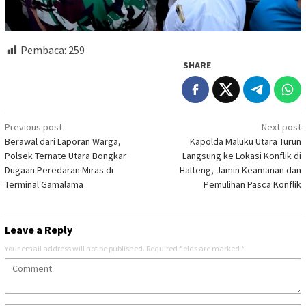
Pembaca:
259
SHARE
Post
Previous post
Next post
Berawal dari Laporan Warga,
Kapolda Maluku Utara Turun
navigation
Polsek Ternate Utara Bongkar
Langsung ke Lokasi Konflik di
Dugaan Peredaran Miras di
Halteng, Jamin Keamanan dan
Terminal Gamalama
Pemulihan Pasca Konflik
Leave a Reply
Your email address will not be published.
Required fields are marked
*