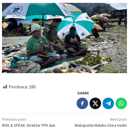
Pembaca:
180
SHARE
Post
Previous post
Next post
RISE & SPEAK: Direktur PPA dan
Wakapolda Maluku Utara Hadiri
navigation