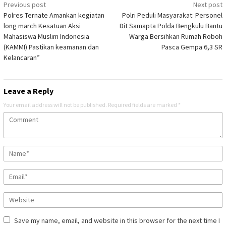
Post
Previous post
Next post
Polres Ternate Amankan kegiatan
Polri Peduli Masyarakat: Personel
navigation
long march Kesatuan Aksi
Dit Samapta Polda Bengkulu Bantu
Mahasiswa Muslim Indonesia
Warga Bersihkan Rumah Roboh
(KAMMI) Pastikan keamanan dan
Pasca Gempa 6,3 SR
Kelancaran”
Leave a Reply
Your email address will not be published.
Required fields are marked
*
Save my name, email, and website in this browser for the next time I