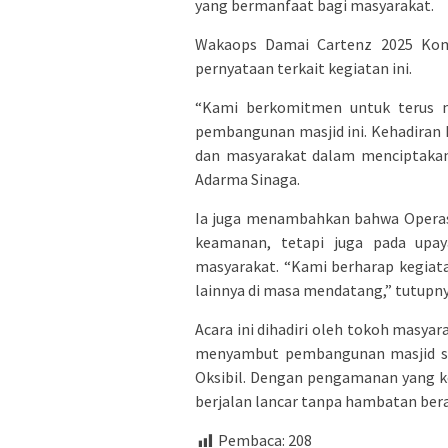
yang bermanfaat bagi masyarakat.
Wakaops Damai Cartenz 2025 Komb
pernyataan terkait kegiatan ini.
“Kami berkomitmen untuk terus me
pembangunan masjid ini. Kehadiran ka
dan masyarakat dalam menciptakan
Adarma Sinaga.
Ia juga menambahkan bahwa Operasi
keamanan, tetapi juga pada upa
masyarakat. “Kami berharap kegiatan
lainnya di masa mendatang,” tutupny
Acara ini dihadiri oleh tokoh masy
menyambut pembangunan masjid seb
Oksibil. Dengan pengamanan yang k
berjalan lancar tanpa hambatan bera
Pembaca:
208