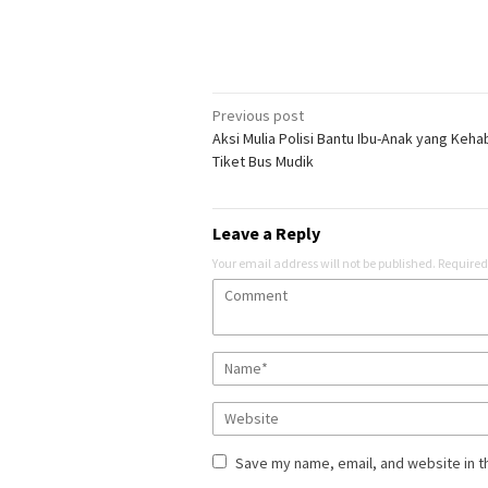
Post
Previous post
Aksi Mulia Polisi Bantu Ibu-Anak yang Keha
navigation
Tiket Bus Mudik
Leave a Reply
Your email address will not be published.
Required
Save my name, email, and website in t