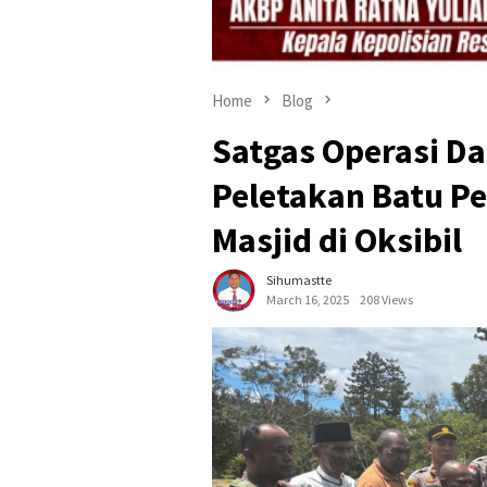
Home
Blog
Satgas Operasi Da
Peletakan Batu 
Masjid di Oksibil
Sihumastte
March 16, 2025
208 Views