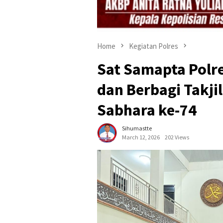
Home
Kegiatan Polres
Sat Samapta Polre
dan Berbagi Takji
Sabhara ke-74
Sihumastte
March 12, 2026
202 Views