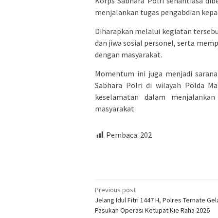
Korps Sabhara Polri senantiasa di
menjalankan tugas pengabdian kepa
Diharapkan melalui kegiatan terse
dan jiwa sosial personel, serta mem
dengan masyarakat.
Momentum ini juga menjadi sarana
Sabhara Polri di wilayah Polda Ma
keselamatan dalam menjalankan 
masyarakat.
Pembaca:
202
Post
Previous post
Jelang Idul Fitri 1447 H, Polres Ternate Gel
navigation
Pasukan Operasi Ketupat Kie Raha 2026