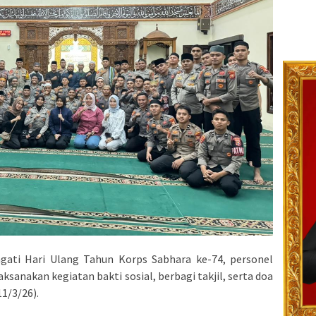
ati Hari Ulang Tahun Korps Sabhara ke-74, personel
sanakan kegiatan bakti sosial, berbagi takjil, serta doa
1/3/26).