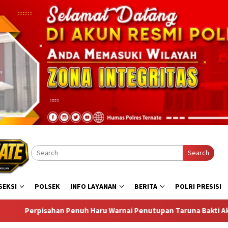
Search
SEKSI
POLSEK
INFO LAYANAN
BERITA
POLRI PRESISI
arnai Penutupan Taruna Bakti Akpol di Tidore Kepulauan