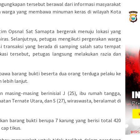
pengungkapan tersebut berawal dari informasi masyarakat
um warga yang membawa minuman keras di wilayah Kota
 tim Opsnal Sat Samapta bergerak menuju lokasi yang
iras. Selanjutnya, petugas mengikuti pergerakan warga
 transaksi yang berada di samping salah satu tempat
kasi tersebut, petugas langsung melakukan razia dan
bawa barang bukti beserta dua orang terduga pelaku ke
lebih lanjut.
 masing-masing berinisial J (25), ibu rumah tangga,
atan Ternate Utara, dan S (27), wiraswasta, beralamat di
kan barang bukti berupa 7 karung yang berisi total 420
cap tikus.
bau masyarakat untuk tidak terlibat dalam peredaran