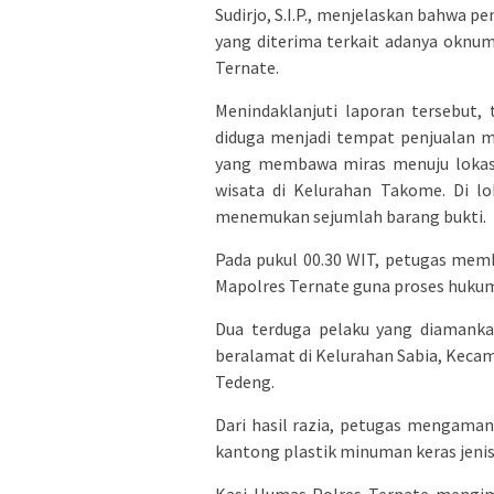
Sudirjo, S.I.P., menjelaskan bahwa 
yang diterima terkait adanya okn
Ternate.
Menindaklanjuti laporan tersebut,
diduga menjadi tempat penjualan m
yang membawa miras menuju lokasi
wisata di Kelurahan Takome. Di lo
menemukan sejumlah barang bukti.
Pada pukul 00.30 WIT, petugas mem
Mapolres Ternate guna proses hukum 
Dua terduga pelaku yang diamankan
beralamat di Kelurahan Sabia, Kecam
Tedeng.
Dari hasil razia, petugas mengaman
kantong plastik minuman keras jenis 
Kasi Humas Polres Ternate mengim