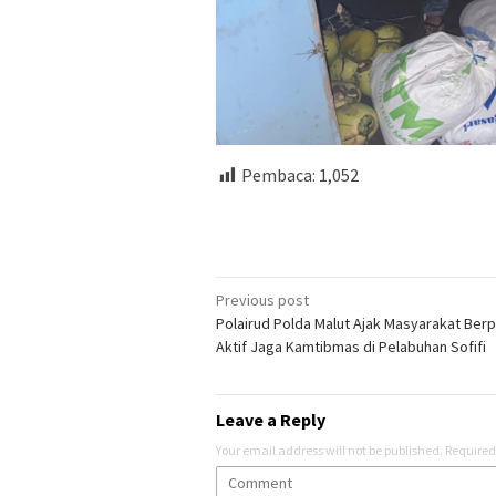
Pembaca:
1,052
Post
Previous post
Polairud Polda Malut Ajak Masyarakat Ber
navigation
Aktif Jaga Kamtibmas di Pelabuhan Sofifi
Leave a Reply
Your email address will not be published.
Required